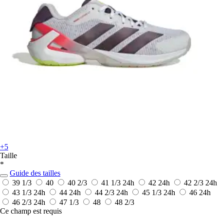
+5
Taille
*
Guide des tailles
39 1/3
40
40 2/3
41 1/3
24h
42
24h
42 2/3
24h
43 1/3
24h
44
24h
44 2/3
24h
45 1/3
24h
46
24h
46 2/3
24h
47 1/3
48
48 2/3
Ce champ est requis