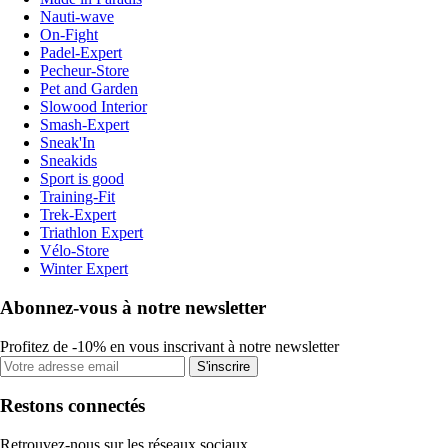
Nauti-wave
On-Fight
Padel-Expert
Pecheur-Store
Pet and Garden
Slowood Interior
Smash-Expert
Sneak'In
Sneakids
Sport is good
Training-Fit
Trek-Expert
Triathlon Expert
Vélo-Store
Winter Expert
Abonnez-vous à notre newsletter
Profitez de -10% en vous inscrivant à notre newsletter
S'inscrire
Restons connectés
Retrouvez-nous sur les réseaux sociaux