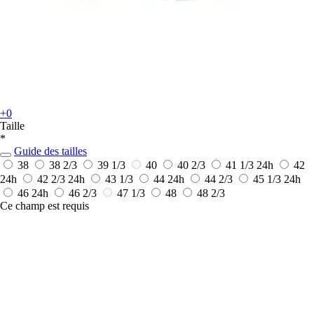
+0
Taille
*
Guide des tailles
38
38 2/3
39 1/3
40
40 2/3
41 1/3
24h
42
24h
42 2/3
24h
43 1/3
44
24h
44 2/3
45 1/3
24h
46
24h
46 2/3
47 1/3
48
48 2/3
Ce champ est requis