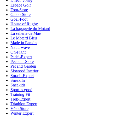
Direct-Volley
Espace Golf
Foot-Store
Galop-Store
Goal-Foot
House of Rugby
La bagagerie du Motard
La sellerie de Maé
Le Motard Bleu
Made in Paradis
Nauti-wave
On-Fight
Padel-Expert
Pecheur-Store
Pet and Garden
Slowood Interior
Smash-Expert
Sneak'In
Sneakids
Sport is good
Training-Fit
Trek-Expert
Triathlon Expert
Vélo-Store
Winter Expert