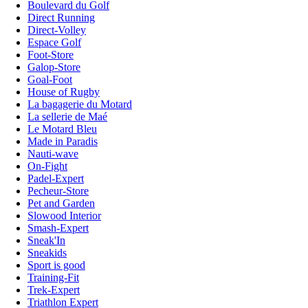
Boulevard du Golf
Direct Running
Direct-Volley
Espace Golf
Foot-Store
Galop-Store
Goal-Foot
House of Rugby
La bagagerie du Motard
La sellerie de Maé
Le Motard Bleu
Made in Paradis
Nauti-wave
On-Fight
Padel-Expert
Pecheur-Store
Pet and Garden
Slowood Interior
Smash-Expert
Sneak'In
Sneakids
Sport is good
Training-Fit
Trek-Expert
Triathlon Expert