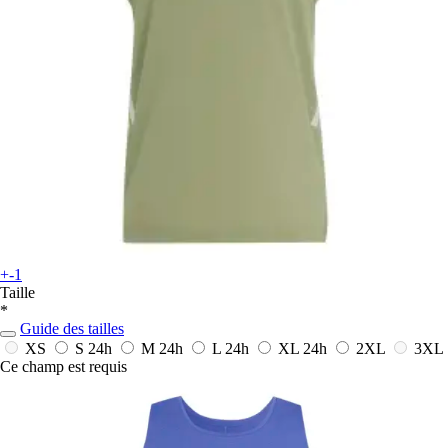
+-1
Taille
*
Guide des tailles
XS
S
24h
M
24h
L
24h
XL
24h
2XL
3XL
Ce champ est requis