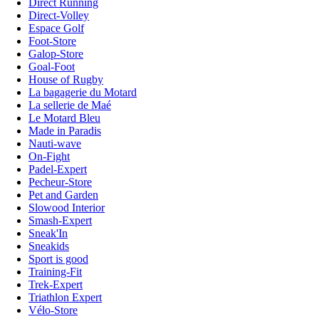
Direct Running
Direct-Volley
Espace Golf
Foot-Store
Galop-Store
Goal-Foot
House of Rugby
La bagagerie du Motard
La sellerie de Maé
Le Motard Bleu
Made in Paradis
Nauti-wave
On-Fight
Padel-Expert
Pecheur-Store
Pet and Garden
Slowood Interior
Smash-Expert
Sneak'In
Sneakids
Sport is good
Training-Fit
Trek-Expert
Triathlon Expert
Vélo-Store