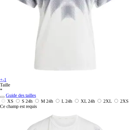
+-1
Taille
*
Guide des tailles
XS
S
24h
M
24h
L
24h
XL
24h
2XL
2XS
Ce champ est requis