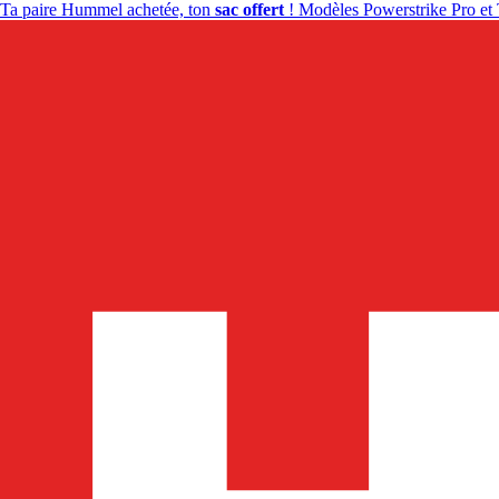
Ta paire Hummel achetée, ton
sac offert
! Modèles Powerstrike Pro et 