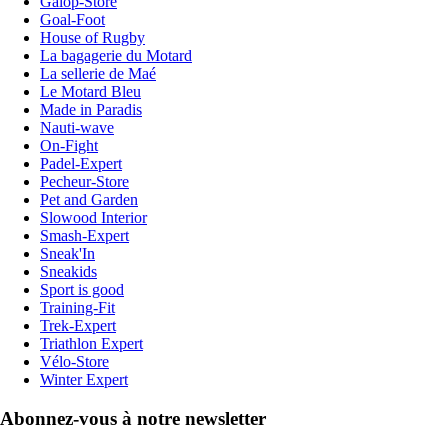
Galop-Store
Goal-Foot
House of Rugby
La bagagerie du Motard
La sellerie de Maé
Le Motard Bleu
Made in Paradis
Nauti-wave
On-Fight
Padel-Expert
Pecheur-Store
Pet and Garden
Slowood Interior
Smash-Expert
Sneak'In
Sneakids
Sport is good
Training-Fit
Trek-Expert
Triathlon Expert
Vélo-Store
Winter Expert
Abonnez-vous à notre newsletter