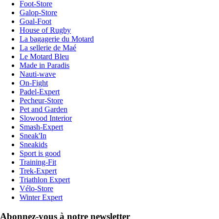
Foot-Store
Galop-Store
Goal-Foot
House of Rugby
La bagagerie du Motard
La sellerie de Maé
Le Motard Bleu
Made in Paradis
Nauti-wave
On-Fight
Padel-Expert
Pecheur-Store
Pet and Garden
Slowood Interior
Smash-Expert
Sneak'In
Sneakids
Sport is good
Training-Fit
Trek-Expert
Triathlon Expert
Vélo-Store
Winter Expert
Abonnez-vous à notre newsletter