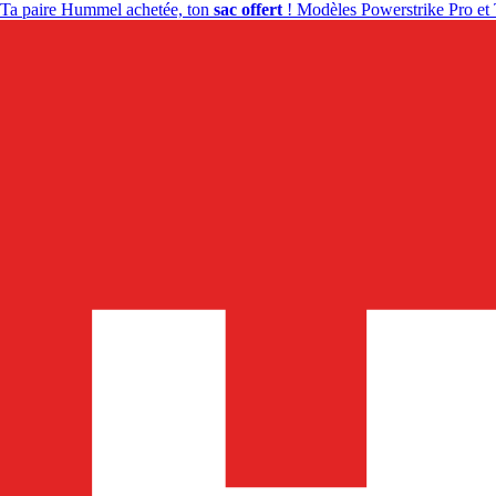
Ta paire Hummel achetée, ton
sac offert
! Modèles Powerstrike Pro et 