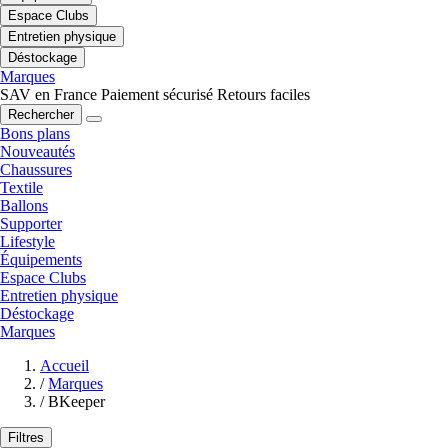
Espace Clubs
Entretien physique
Déstockage
Marques
SAV en France
Paiement sécurisé
Retours faciles
Rechercher
Bons plans
Nouveautés
Chaussures
Textile
Ballons
Supporter
Lifestyle
Équipements
Espace Clubs
Entretien physique
Déstockage
Marques
Accueil
/
Marques
/
BKeeper
Filtres