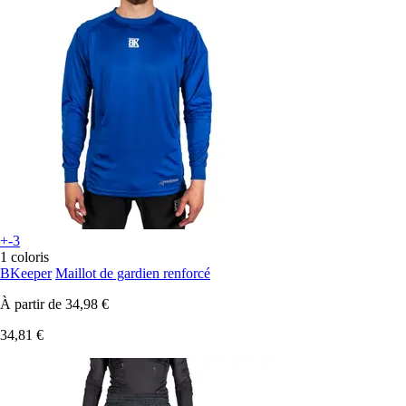
+-3
1 coloris
BKeeper
Maillot de gardien renforcé
À partir de
34,98 €
34,81 €