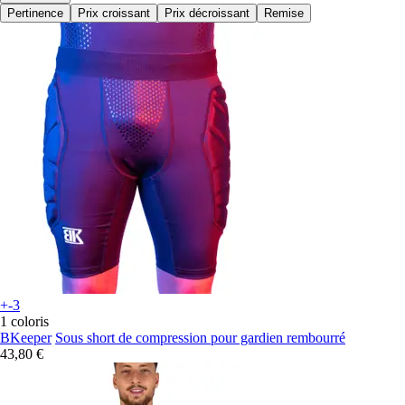
Pertinence
Prix croissant
Prix décroissant
Remise
+-3
1 coloris
BKeeper
Sous short de compression pour gardien rembourré
43,80 €