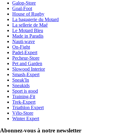
Galop-Store
Goal-Foot
House of Rugby
La bagagerie du Motard
La sellerie de Maé
Le Motard Bleu
Made in Paradis
Nauti-wave
On-Fight
Padel-Expert
Pecheur-Store
Pet and Garden
Slowood Interior
Smash-Expert
Sneak'In
Sneakids
Sport is good
Training-Fit
Trek-Expert
Triathlon Expert
Vélo-Store
Winter Expert
Abonnez-vous à notre newsletter