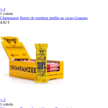
+-3
1 coloris
Chimpanzee
Barres de nutrition muffin au cacao Guarana
4,82 €
+-3
1 coloris