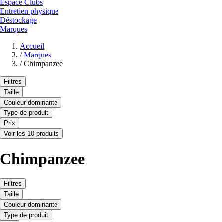
Espace Clubs
Entretien physique
Déstockage
Marques
Accueil
/
Marques
/
Chimpanzee
Filtres
Taille
Couleur dominante
Type de produit
Prix
Voir les 10 produits
Chimpanzee
Filtres
Taille
Couleur dominante
Type de produit