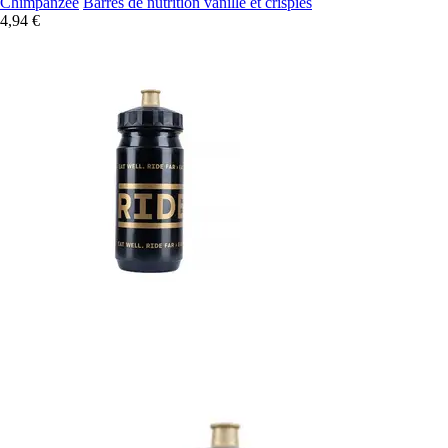
Chimpanzee
Barres de nutrition vanille et crispies
4,94 €