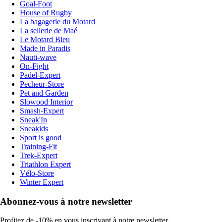
Goal-Foot
House of Rugby
La bagagerie du Motard
La sellerie de Maé
Le Motard Bleu
Made in Paradis
Nauti-wave
On-Fight
Padel-Expert
Pecheur-Store
Pet and Garden
Slowood Interior
Smash-Expert
Sneak'In
Sneakids
Sport is good
Training-Fit
Trek-Expert
Triathlon Expert
Vélo-Store
Winter Expert
Abonnez-vous à notre newsletter
Profitez de -10% en vous inscrivant à notre newsletter