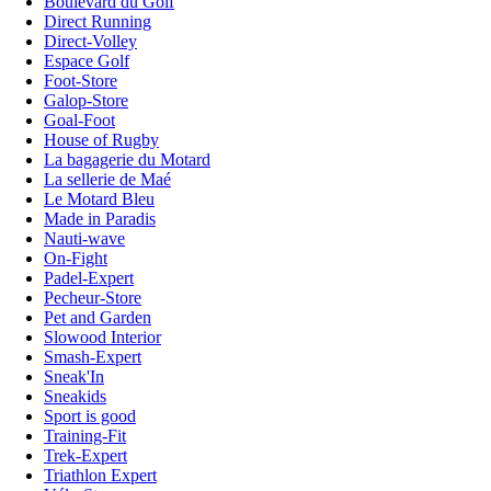
Boulevard du Golf
Direct Running
Direct-Volley
Espace Golf
Foot-Store
Galop-Store
Goal-Foot
House of Rugby
La bagagerie du Motard
La sellerie de Maé
Le Motard Bleu
Made in Paradis
Nauti-wave
On-Fight
Padel-Expert
Pecheur-Store
Pet and Garden
Slowood Interior
Smash-Expert
Sneak'In
Sneakids
Sport is good
Training-Fit
Trek-Expert
Triathlon Expert