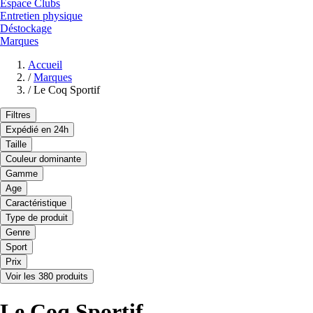
Espace Clubs
Entretien physique
Déstockage
Marques
Accueil
/
Marques
/
Le Coq Sportif
Filtres
Expédié en 24h
Taille
Couleur dominante
Gamme
Age
Caractéristique
Type de produit
Genre
Sport
Prix
Voir les 380 produits
Le Coq Sportif