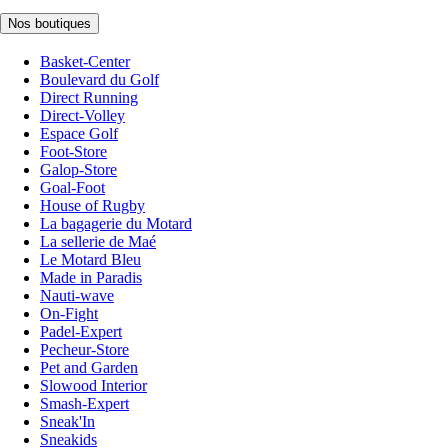
Nos boutiques
Basket-Center
Boulevard du Golf
Direct Running
Direct-Volley
Espace Golf
Foot-Store
Galop-Store
Goal-Foot
House of Rugby
La bagagerie du Motard
La sellerie de Maé
Le Motard Bleu
Made in Paradis
Nauti-wave
On-Fight
Padel-Expert
Pecheur-Store
Pet and Garden
Slowood Interior
Smash-Expert
Sneak'In
Sneakids