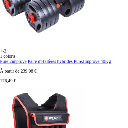
+-3
1 coloris
Pure 2improve
Paire d'Haltères hybrides Pure2Improve 40Kg
À partir de
239,98 €
176,49 €