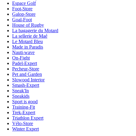
Espace Golf
Foot-Store
Galop-Store
Goal-Foot
House of Rugby
La bagagerie du Motard
La sellerie de Maé
Le Motard Bleu
Made in Paradis
Nauti-wave
On-Fight
Padel-Expert
Pecheur-Store
Pet and Garden
Slowood Interior
Smash-Expert
Sneak'In
Sneakids
Sport is good
Training-Fit
Trek-Expert
Triathlon Expert
Vélo-Store
Winter Expert