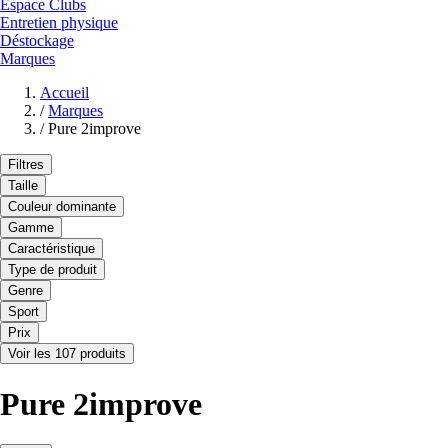
Espace Clubs
Entretien physique
Déstockage
Marques
Accueil
/
Marques
/
Pure 2improve
Filtres
Taille
Couleur dominante
Gamme
Caractéristique
Type de produit
Genre
Sport
Prix
Voir les 107 produits
Pure 2improve