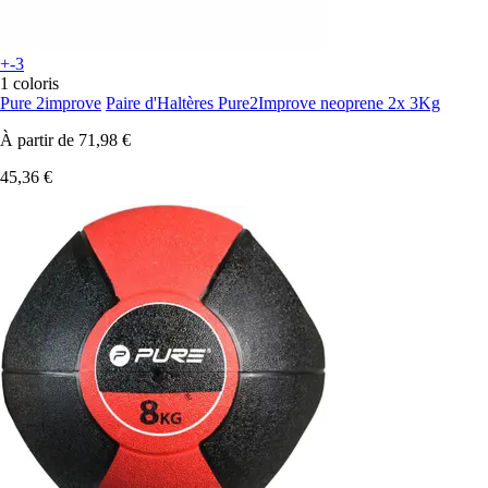
+-3
1 coloris
Pure 2improve
Paire d'Haltères Pure2Improve neoprene 2x 3Kg
À partir de
71,98 €
45,36 €