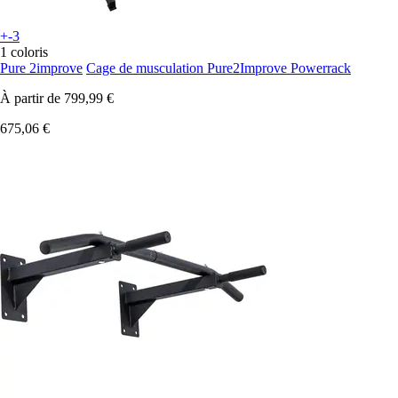
+-3
1 coloris
Pure 2improve
Cage de musculation Pure2Improve Powerrack
À partir de
799,99 €
675,06 €