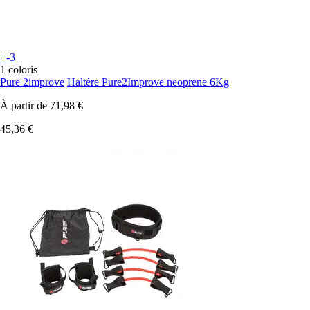
+-3
1 coloris
Pure 2improve
Haltère Pure2Improve neoprene 6Kg
À partir de
71,98 €
45,36 €