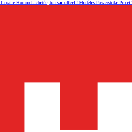
Ta paire Hummel achetée, ton
sac offert
! Modèles Powerstrike Pro et 