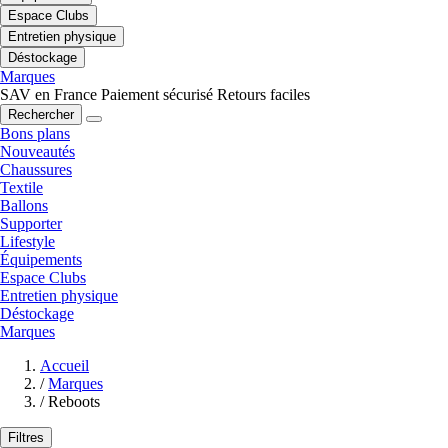
Espace Clubs
Entretien physique
Déstockage
Marques
SAV en France
Paiement sécurisé
Retours faciles
Rechercher
Bons plans
Nouveautés
Chaussures
Textile
Ballons
Supporter
Lifestyle
Équipements
Espace Clubs
Entretien physique
Déstockage
Marques
Accueil
/
Marques
/
Reboots
Filtres