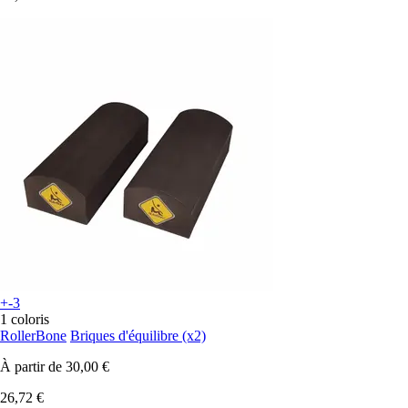
+-3
1 coloris
RollerBone
Briques d'équilibre (x2)
À partir de
30,00 €
26,72 €