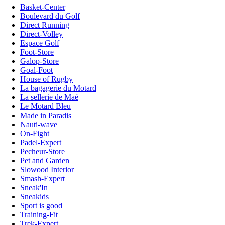
Basket-Center
Boulevard du Golf
Direct Running
Direct-Volley
Espace Golf
Foot-Store
Galop-Store
Goal-Foot
House of Rugby
La bagagerie du Motard
La sellerie de Maé
Le Motard Bleu
Made in Paradis
Nauti-wave
On-Fight
Padel-Expert
Pecheur-Store
Pet and Garden
Slowood Interior
Smash-Expert
Sneak'In
Sneakids
Sport is good
Training-Fit
Trek-Expert