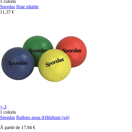
1 coloris
Spordas
Haie pliable
11,37 €
+-3
1 coloris
Spordas
Ballons peau d'éléphant (x4)
À partir de
17,94 €