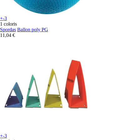
+-3
1 coloris
Spordas
Ballon poly PG
11,04 €
+-3