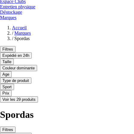
Espace Clubs
Entretien physique
Déstockage
Marques
Accueil
/
Marques
/
Spordas
Filtres
Expédié en 24h
Taille
Couleur dominante
Age
Type de produit
Sport
Prix
Voir les 29 produits
Spordas
Filtres