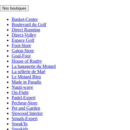
Nos boutiques
Basket-Center
Boulevard du Golf
Direct Running
Direct-Volley
Espace Golf
Foot-Store
Galop-Store
Goal-Foot
House of Rugby
La bagagerie du Motard
La sellerie de Maé
Le Motard Bleu
Made in Paradis
Nauti-wave
On-Fight
Padel-Expert
Pecheur-Store
Pet and Garden
Slowood Interior
Smash-Expert
Sneak'In
Sneakids