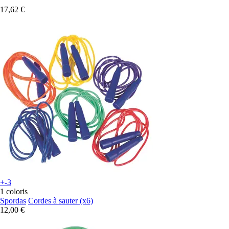
17,62 €
+-3
1 coloris
Spordas
Cordes à sauter (x6)
12,00 €