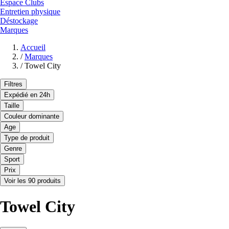
Espace Clubs
Entretien physique
Déstockage
Marques
Accueil
/
Marques
/
Towel City
Filtres
Expédié en 24h
Taille
Couleur dominante
Age
Type de produit
Genre
Sport
Prix
Voir les 90 produits
Towel City