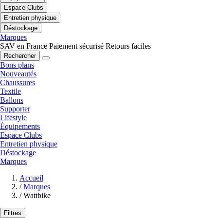
Espace Clubs
Entretien physique
Déstockage
Marques
SAV en France
Paiement sécurisé
Retours faciles
Rechercher
Bons plans
Nouveautés
Chaussures
Textile
Ballons
Supporter
Lifestyle
Équipements
Espace Clubs
Entretien physique
Déstockage
Marques
Accueil
/
Marques
/
Wattbike
Filtres