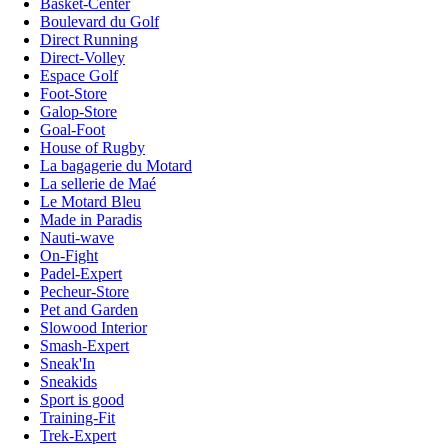
Basket-Center
Boulevard du Golf
Direct Running
Direct-Volley
Espace Golf
Foot-Store
Galop-Store
Goal-Foot
House of Rugby
La bagagerie du Motard
La sellerie de Maé
Le Motard Bleu
Made in Paradis
Nauti-wave
On-Fight
Padel-Expert
Pecheur-Store
Pet and Garden
Slowood Interior
Smash-Expert
Sneak'In
Sneakids
Sport is good
Training-Fit
Trek-Expert