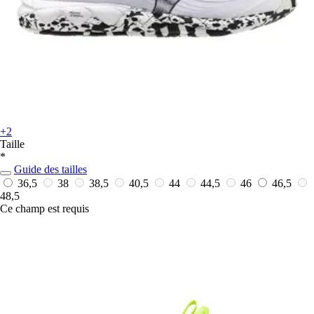
+2
Taille
*
Guide des tailles
36,5
38
38,5
40,5
44
44,5
46
46,5
48,5
Ce champ est requis