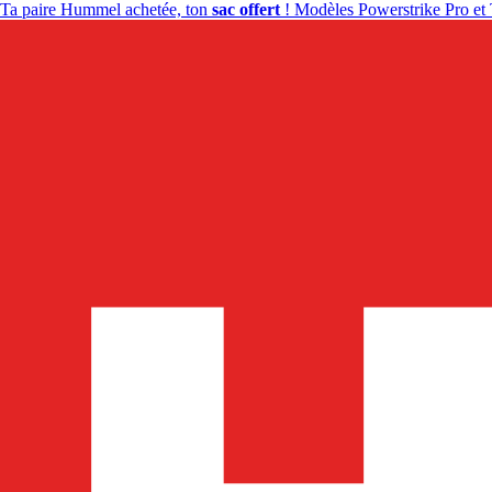
Ta paire Hummel achetée, ton
sac offert
! Modèles Powerstrike Pro et 