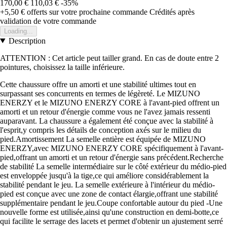
170,00 €
110,03 €
-35%
+5,50 €
offerts sur votre prochaine commande
Crédités après
validation de votre commande
Loading...
Description
ATTENTION : Cet article peut tailler grand. En cas de doute entre 2
pointures, choisissez la taille inférieure.
Cette chaussure offre un amorti et une stabilité ultimes tout en
surpassant ses concurrents en termes de légèreté. Le MIZUNO
ENERZY et le MIZUNO ENERZY CORE à l'avant-pied offrent un
amorti et un retour d'énergie comme vous ne l'avez jamais ressenti
auparavant. La chaussure a également été conçue avec la stabilité à
l'esprit,y compris les détails de conception axés sur le milieu du
pied.Amortissement La semelle entière est équipée de MIZUNO
ENERZY,avec MIZUNO ENERZY CORE spécifiquement à l'avant-
pied,offrant un amorti et un retour d'énergie sans précédent.Recherche
de stabilité La semelle intermédiaire sur le côté extérieur du médio-pied
est enveloppée jusqu'à la tige,ce qui améliore considérablement la
stabilité pendant le jeu. La semelle extérieure à l'intérieur du médio-
pied est conçue avec une zone de contact élargie,offrant une stabilité
supplémentaire pendant le jeu.Coupe confortable autour du pied -Une
nouvelle forme est utilisée,ainsi qu'une construction en demi-botte,ce
qui facilite le serrage des lacets et permet d'obtenir un ajustement serré