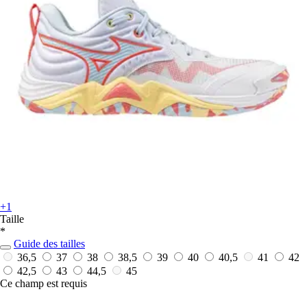
+1
Taille
*
Guide des tailles
36,5
37
38
38,5
39
40
40,5
41
42
42,5
43
44,5
45
Ce champ est requis