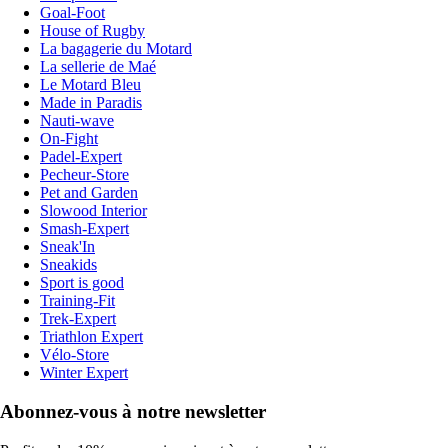
Goal-Foot
House of Rugby
La bagagerie du Motard
La sellerie de Maé
Le Motard Bleu
Made in Paradis
Nauti-wave
On-Fight
Padel-Expert
Pecheur-Store
Pet and Garden
Slowood Interior
Smash-Expert
Sneak'In
Sneakids
Sport is good
Training-Fit
Trek-Expert
Triathlon Expert
Vélo-Store
Winter Expert
Abonnez-vous à notre newsletter