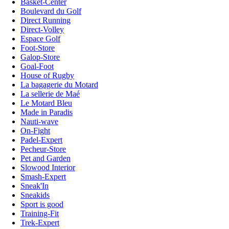
Basket-Center
Boulevard du Golf
Direct Running
Direct-Volley
Espace Golf
Foot-Store
Galop-Store
Goal-Foot
House of Rugby
La bagagerie du Motard
La sellerie de Maé
Le Motard Bleu
Made in Paradis
Nauti-wave
On-Fight
Padel-Expert
Pecheur-Store
Pet and Garden
Slowood Interior
Smash-Expert
Sneak'In
Sneakids
Sport is good
Training-Fit
Trek-Expert