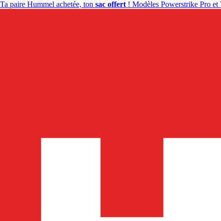
Ta paire Hummel achetée, ton
sac offert
! Modèles Powerstrike Pro et 