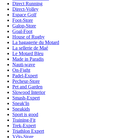
Direct Running
Direct-Volley
Espace Golf
Foot-Store
Galop-Store
Goal-Foot
House of Rugby
La bagagerie du Motard
La sellerie de Maé
Le Motard Bleu
Made in Paradis
Nauti-wave
On-Fight
Padel-Expert
Pecheur-Store
Pet and Garden
Slowood Interior
Smash-Expert
Sneak'In
Sneakids
Sport is good
Training-Fit
Trek-Expert
Triathlon Expert
Vélo-Store