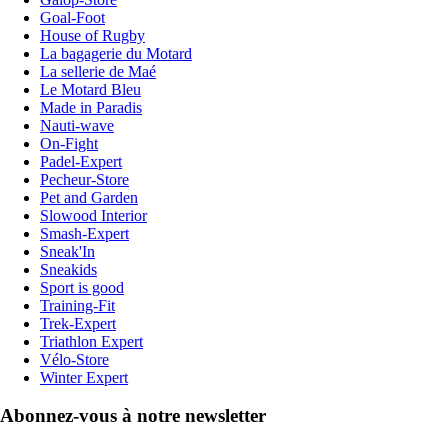
Goal-Foot
House of Rugby
La bagagerie du Motard
La sellerie de Maé
Le Motard Bleu
Made in Paradis
Nauti-wave
On-Fight
Padel-Expert
Pecheur-Store
Pet and Garden
Slowood Interior
Smash-Expert
Sneak'In
Sneakids
Sport is good
Training-Fit
Trek-Expert
Triathlon Expert
Vélo-Store
Winter Expert
Abonnez-vous à notre newsletter