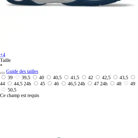
+4
Taille
*
Guide des tailles
39
39,5
40
40,5
41,5
42
42,5
43,5
44
44,5
24h
45
46
46,5
24h
47
24h
48
49
50,5
Ce champ est requis