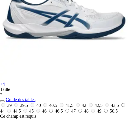
+4
Taille
*
Guide des tailles
39
39,5
40
40,5
41,5
42
42,5
43,5
44
44,5
45
46
46,5
47
48
49
50,5
Ce champ est requis