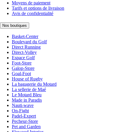
Moyens de paiement
Tarifs et options de livraison
Avis de confidentialité
Nos boutiques
Basket-Center
Boulevard du Golf
Direct Running
Direct-Volley
Espace Golf
Foot-Store
Galop-Store
Goal-Foot
House of Rugby
La bagagerie du Motard
La sellerie de Maé
Le Motard Bleu
Made in Paradis
Nauti-wave
On-Fight
Padel-Expert
Pecheur-Store
Pet and Garden
Slowood Interior