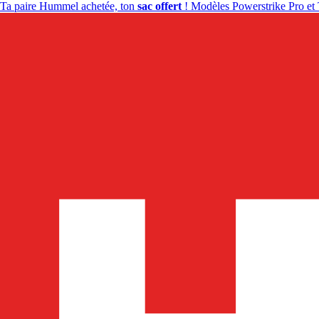
Ta paire Hummel achetée, ton
sac offert
! Modèles Powerstrike Pro et 