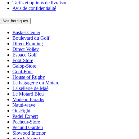
Tarifs et options de livraison
Avis de confidentialité
Nos boutiques
Basket-Center
Boulevard du Golf
Direct Running
Direct-Volley
Espace Golf
Foot-Store
Galop-Store
Goal-Foot
House of Rugby
La bagagerie du Motard
La sellerie de Maé
Le Motard Bleu
Made in Paradis
Nauti-wave
On-Fight
Padel-Expert
Pecheur-Store
Pet and Garden
Slowood Interior
Smash-Expert