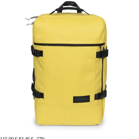
115,00 €
83,46 €
-27%