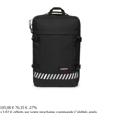
105,00 €
76,35 €
-27%
+3,82 €
offerts sur votre prochaine commande
Crédités après