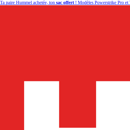
Ta paire Hummel achetée, ton
sac offert
! Modèles Powerstrike Pro et 