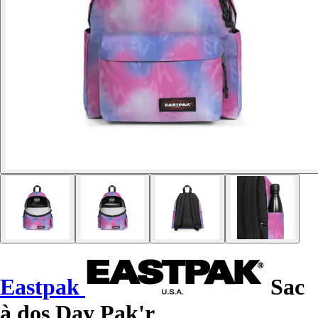
Eastpak
Sac
à dos Day Pak'r