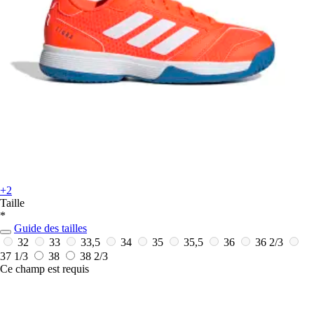
+2
Taille
*
Guide des tailles
32
33
33,5
34
35
35,5
36
36 2/3
37 1/3
38
38 2/3
Ce champ est requis