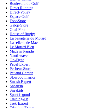
Boulevard du Golf
Direct Running
Direct-Volley
Espace Golf
Foot-Store
Galop-Store
Goal-Foot
House of Rugby
La bagagerie du Motard
La sellerie de Maé
Le Motard Bleu
Made in Paradis
Nauti-wave
On-Fight
Padel-Expert
Pecheur-Store
Pet and Garden
Slowood Interior
Smash-Expert
Sneak'In
Sneakids
Sport is good
Training-Fit
Trek-Expert
Triathlon Expert