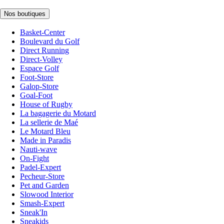
Nos boutiques
Basket-Center
Boulevard du Golf
Direct Running
Direct-Volley
Espace Golf
Foot-Store
Galop-Store
Goal-Foot
House of Rugby
La bagagerie du Motard
La sellerie de Maé
Le Motard Bleu
Made in Paradis
Nauti-wave
On-Fight
Padel-Expert
Pecheur-Store
Pet and Garden
Slowood Interior
Smash-Expert
Sneak'In
Sneakids