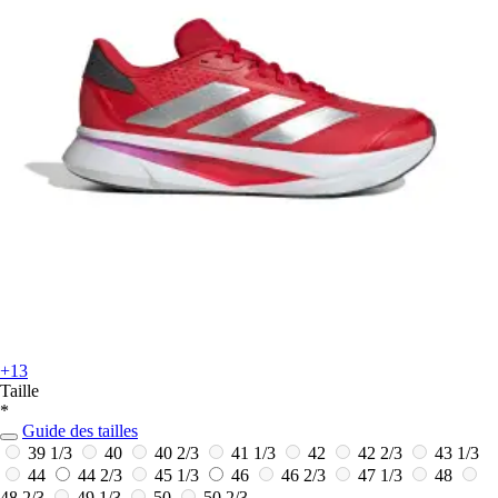
+13
Taille
*
Guide des tailles
39 1/3
40
40 2/3
41 1/3
42
42 2/3
43 1/3
44
44 2/3
45 1/3
46
46 2/3
47 1/3
48
48 2/3
49 1/3
50
50 2/3