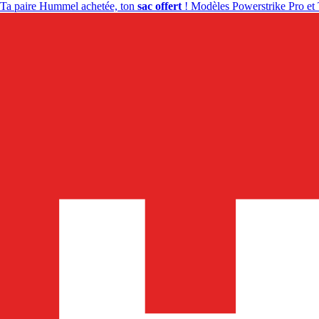
Ta paire Hummel achetée, ton
sac offert
! Modèles Powerstrike Pro et 