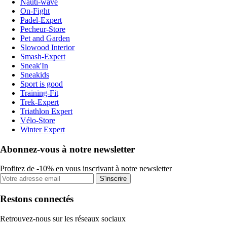
Nauti-wave
On-Fight
Padel-Expert
Pecheur-Store
Pet and Garden
Slowood Interior
Smash-Expert
Sneak'In
Sneakids
Sport is good
Training-Fit
Trek-Expert
Triathlon Expert
Vélo-Store
Winter Expert
Abonnez-vous à notre newsletter
Profitez de -10% en vous inscrivant à notre newsletter
S'inscrire
Restons connectés
Retrouvez-nous sur les réseaux sociaux