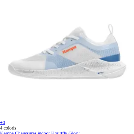
+0
4 coloris
Kempa
Chaussures indoor Kourtfly Glory