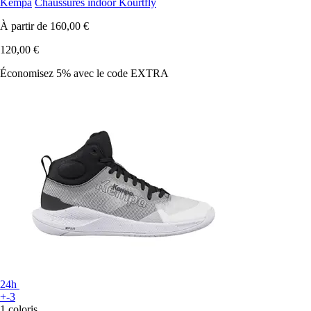
Kempa
Chaussures indoor Kourtfly
À partir de
160,00 €
120,00 €
Économisez 5%
avec le code
EXTRA
24h
+-3
1 coloris