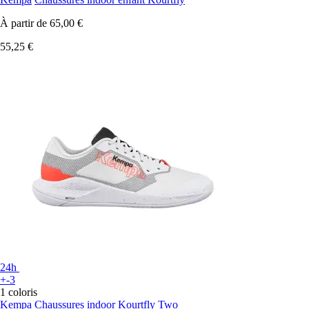
À partir de
65,00 €
55,25 €
24h
+-3
1 coloris
Kempa
Chaussures indoor Kourtfly Two