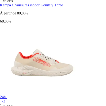
1 coloris
Kempa
Chaussures indoor Kourtfly Three
À partir de
80,00 €
68,00 €
24h
+-3
1 coloris