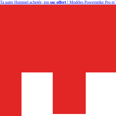
Ta paire Hummel achetée, ton
sac offert
! Modèles Powerstrike Pro et 